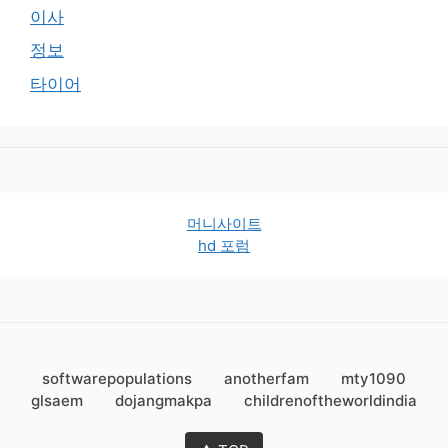
이사
정보
타이어
머니사이트
hd 포럼
softwarepopulations
anotherfam
mty1090
glsaem
dojangmakpa
childrenoftheworldindia